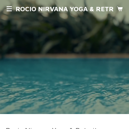
Passer
ROCIO NIRVANA YOGA & RETRAITE
au
contenu
principal