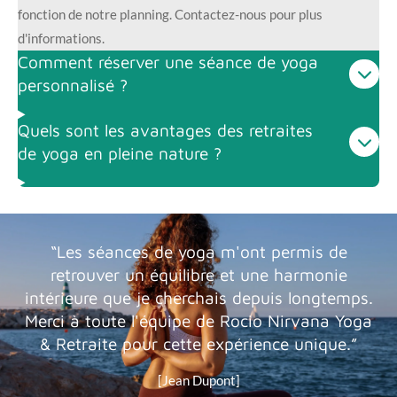
m
fonction de notre planning. Contactez-nous pour plus
d'informations.
Comment réserver une séance de yoga
personnalisé ?
Quels sont les avantages des retraites
de yoga en pleine nature ?
“Les séances de yoga m'ont permis de
retrouver un équilibre et une harmonie
intérieure que je cherchais depuis longtemps.
Merci à toute l'équipe de Rocio Nirvana Yoga
& Retraite pour cette expérience unique.”
[Jean Dupont]