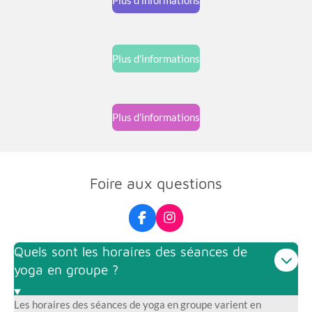
Plus d'informations
Plus d'informations
Foire aux questions
F
I
a
n
c
s
Quels sont les horaires des séances de
e
t
yoga en groupe ?
b
a
o
g
o
r
Les horaires des séances de yoga en groupe varient en
k
a